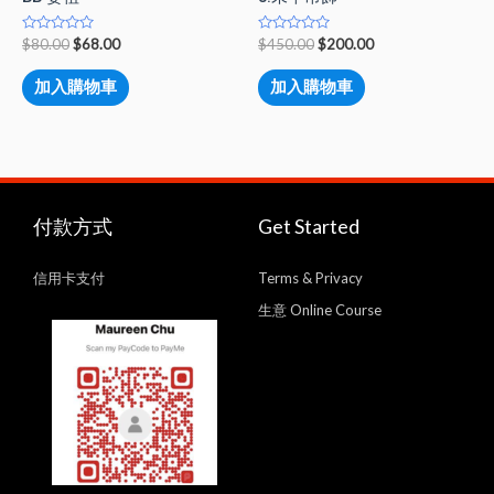
Rated
Rated
$
80.00
$
68.00
$
450.00
$
200.00
0
0
out
out
of
of
加入購物車
加入購物車
5
5
付款方式
Get Started
信用卡支付
Terms & Privacy
生意 Online Course