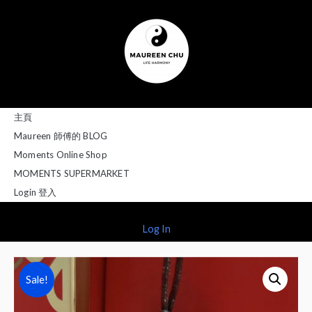
主頁
Maureen 師傅的 BLOG
Moments Online Shop
MOMENTS SUPERMARKET
Login 登入
Log In
Sale!