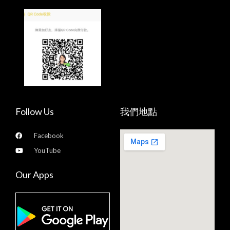
Follow Us
我們地點
Facebook
YouTube
Our Apps