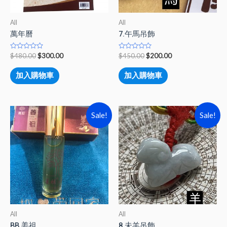
All
All
萬年曆
7.午馬吊飾
Rated
Rated
$
480.00
$
300.00
$
450.00
$
200.00
0
0
out
out
of
of
加入購物車
加入購物車
5
5
Sale!
Sale!
All
All
BB 姜祖
8.未羊吊飾