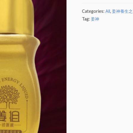
Categories:
All
,
姜神養生之
Tag:
姜神