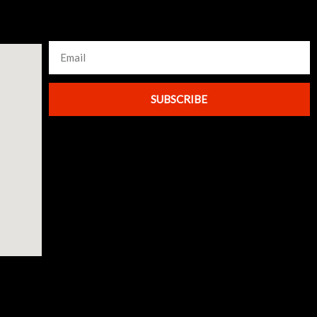
SUBSCRIBE