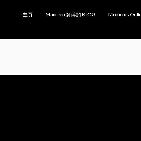
主頁
Maureen 師傅的 BLOG
Moments Onlin