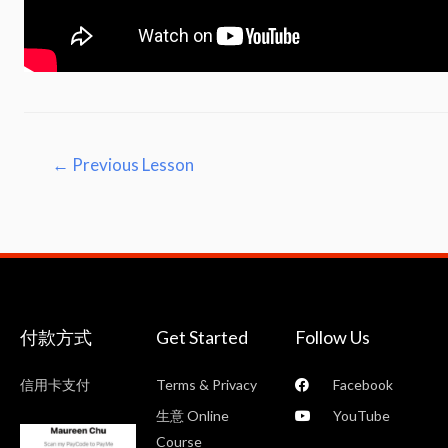
←
Previous Lesson
付款方式
Get Started
Follow Us
信用卡支付
Terms & Privacy
Facebook
生意 Online
YouTube
Course