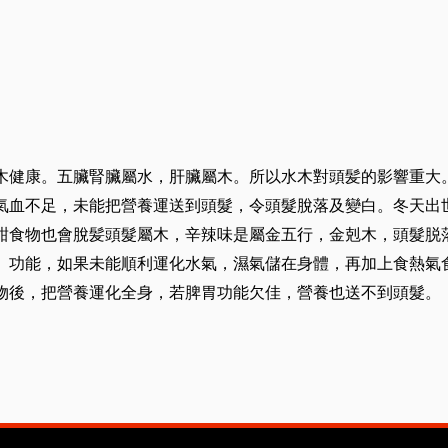
木健康。五臟腎臟屬水，肝臟屬木。所以水木對頭髪的影響重大
氣血不足，未能把營養運送到頭髮，令頭髮脫落及變白。冬天出
甜食物也會脫髪頭髮屬木，辛辣味是屬金五行，金剋木，頭髮脱
）功能，如果未能順利運化水氣，濕氣儲在身體，再加上食熱氣
物後，把營養運化全身，若脾胃功能欠佳，營養也送不到頭髮。