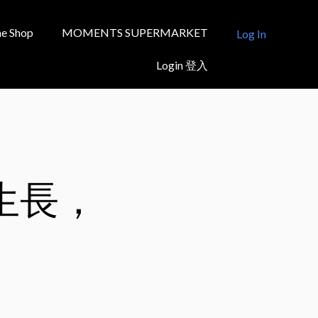
e Shop
MOMENTS SUPERMARKET
Log In
Login 登入
生長，