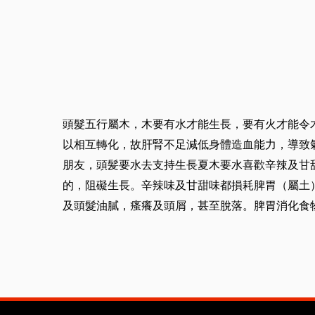
頭髮五行屬木，木要有水才能生長，要有火才能令
以相互轉化，故肝腎不足減低身體造血能力，導致
朋友，頭髪要水去支持生長夏木要水喜歡辛辣及甘
的，阻礙生長。辛辣味及甘甜味都損耗脾胃（屬土
及頭髮油膩，瘙癢及頭屑，甚至脫落。脾胃消化食