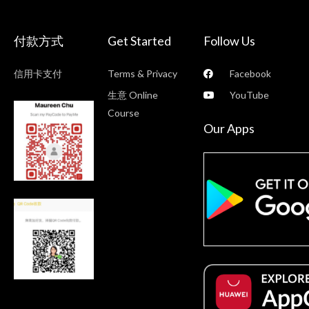
付款方式
Get Started
Follow Us
信用卡支付
Terms & Privacy
Facebook
生意 Online
YouTube
Course
Our Apps