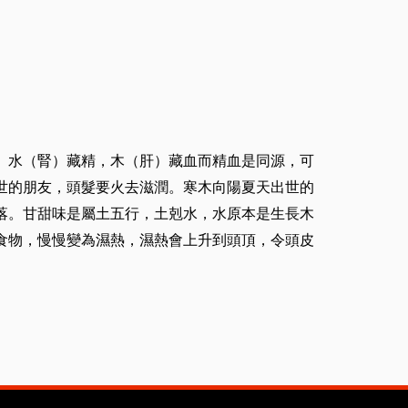
。水（腎）藏精，木（肝）藏血而精血是同源，可
世的朋友，頭髮要火去滋潤。寒木向陽夏天出世的
落。甘甜味是屬土五行，土剋水，水原本是生長木
食物，慢慢變為濕熱，濕熱會上升到頭頂，令頭皮