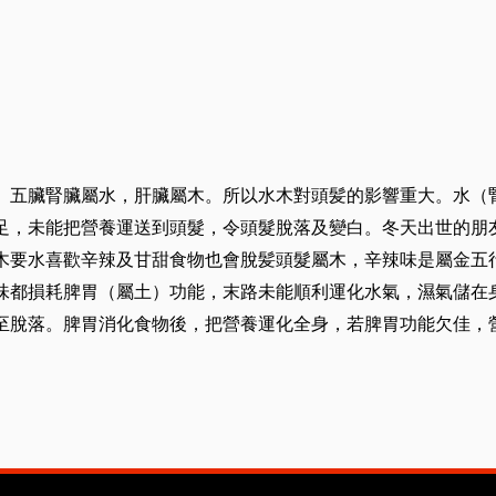
。五臟腎臟屬水，肝臟屬木。所以水木對頭髪的影響重大。水（
足，未能把營養運送到頭髮，令頭髮脫落及變白。冬天出世的朋
木要水喜歡辛辣及甘甜食物也會脫髪頭髮屬木，辛辣味是屬金五
味都損耗脾胃（屬土）功能，末路未能順利運化水氣，濕氣儲在
至脫落。脾胃消化食物後，把營養運化全身，若脾胃功能欠佳，