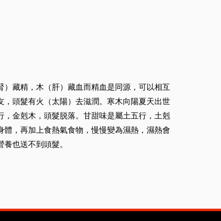
腎）藏精，木（肝）藏血而精血是同源，可以相互
友，頭髮有火（太陽）去滋潤。寒木向陽夏天出世
行，金剋木，頭髮脱落。甘甜味是屬土五行，土剋
身體，再加上食熱氣食物，慢慢變為濕熱，濕熱會
營養也送不到頭髮。