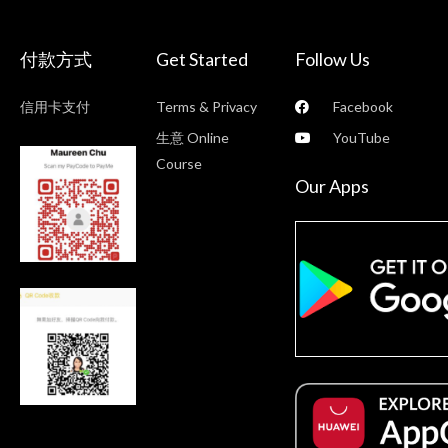
付款方式
Get Started
Follow Us
信用卡支付
Terms & Privacy
Facebook
生意 Online
YouTube
Course
Our Apps