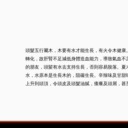
頭髮五行屬木，木要有水才能生長，有火令木健康
轉化，故肝腎不足減低身體造血能力，導致氣血不
的朋友，頭髪有水去支持生長，否則容易脫落。夏
水，水原本是生長木的，阻礙生長。辛辣味及甘甜
上升到頭頂，令頭皮及頭髮油膩，瘙癢及頭屑，甚