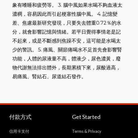
象有嗜睡和疲勞等。 3. 腦中風如果水喝不夠血液太
濃稠，容易因此而引起梗塞性腦中風。 4. 記憶變
差、焦慮最新研究發現，只要失去體重0.72％的水
分，就會影響記憶與情緒。若平日覺得事情老是記
不起來，或是不斷感到焦躁不安，這可能是水喝太
少的警訊。 5. 痛風、關節痛喝水不足首先會影響腎
功能，人體的尿液量不高，體液少，尿色濃黃，廢
物代謝無法排出體外，長期累積下來，尿酸過高，
易痛風、腎結石、尿道結石發作。
付款方式
Get Started
信用卡支付
Terms & Privacy